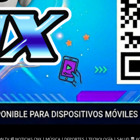
ON TV
📰 NOTICIAS CNX
| MÚSICA | DEPORTES | TECNOLOGÍA | SALUD
🏛️ 6