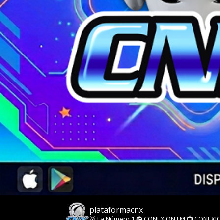
plataformacnx
​🥇 La Número 1
📻 CONEXION FM
📺 CONEXI